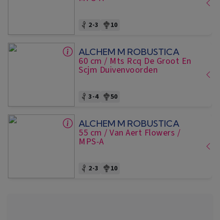
2-3
10
ALCHEM M ROBUSTICA
60 cm
/ Mts Rcq De Groot En
Scjm Duivenvoorden
3-4
50
ALCHEM M ROBUSTICA
55 cm
/ Van Aert Flowers
/
MPS-A
2-3
10