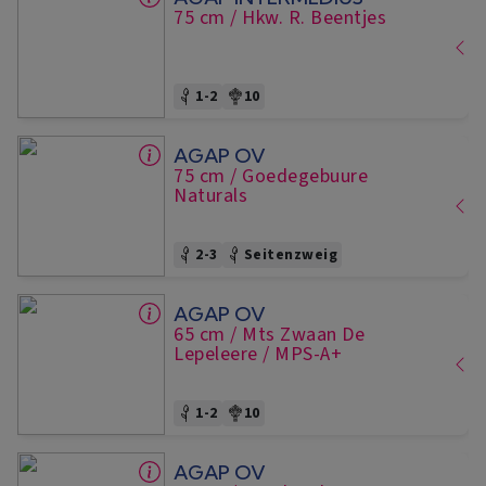
75 cm
/ Hkw. R. Beentjes
1-2
10
AGAP OV
75 cm
/ Goedegebuure
Naturals
2-3
Seitenzweig
AGAP OV
65 cm
/ Mts Zwaan De
Lepeleere
/ MPS-A+
1-2
10
AGAP OV