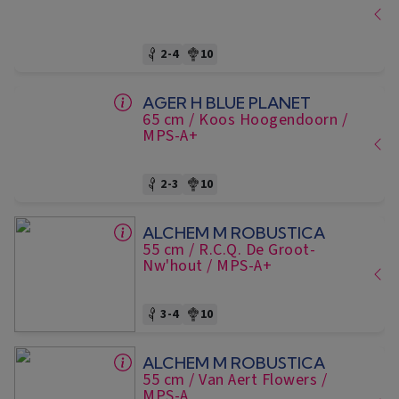
2-4
10
AGER H BLUE PLANET
65 cm
/ Koos Hoogendoorn
/
MPS-A+
2-3
10
ALCHEM M ROBUSTICA
55 cm
/ R.C.Q. De Groot-
Nw'hout
/ MPS-A+
3-4
10
ALCHEM M ROBUSTICA
55 cm
/ Van Aert Flowers
/
MPS-A